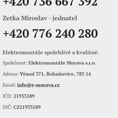
+420 736 667 392
Zetka Miroslav - jednatel
+420 776 240 280
Elektromontáže spolehlivě a kvalitně.
Společnost:
Elektromontáže Morava s.r.o
.
Adresa:
Výmol 371, Bohuňovice, 783 14
Email:
info@e-morava.cz
IČO:
21933189
DIČ:
CZ21933189